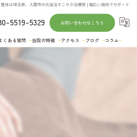
整体は埼玉県、入間市の元加治すこやか治療院 | 幅広い施術でサポート
80-5519-5329
お問い合わせはこちら
よくある質問
当院の特徴
アクセス
ブログ
コラム
訪問
鍼灸
肩こり
ストレッチ
冷え