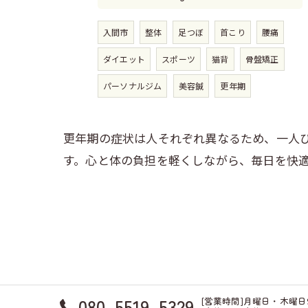
入間市
整体
足つぼ
首こり
腰痛
ダイエット
スポーツ
猫背
骨盤矯正
パーソナルジム
美容鍼
更年期
更年期の症状は人それぞれ異なるため、一人
す。心と体の負担を軽くしながら、毎日を快
080-5519-5329
[営業時間]月曜日・木曜日9:0