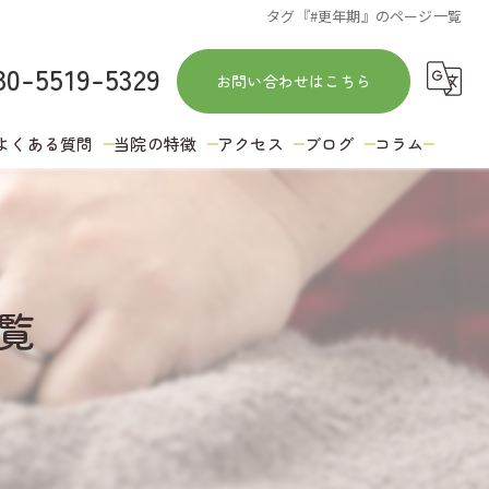
タグ『#更年期』のページ一覧
80-5519-5329
お問い合わせはこちら
よくある質問
当院の特徴
アクセス
ブログ
コラム
訪問
鍼灸
覧
肩こり
ストレッチ
冷え