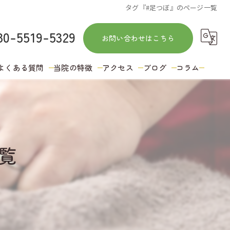
タグ『#足つぼ』のページ一覧
80-5519-5329
お問い合わせはこちら
よくある質問
当院の特徴
アクセス
ブログ
コラム
訪問
鍼灸
覧
肩こり
ストレッチ
冷え