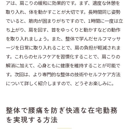
アは、肩こりの緩和に効果的です。まず、適度な休憩を
取り入れ、体を動かすことが大切です。長時間同じ姿勢
でいると、筋肉が固まりがちですので、1時間に一度は立
ち上がり、肩を回す、首をゆっくりと動かすなどの動作
を取り入れましょう。また、整体で学んだセルフマッサ
ージを日常に取り入れることで、肩の負担が軽減されま
す。これらのセルフケアを習慣化することで、肩こりの
解消に加えて、心身ともに健康を維持することが可能で
す。次回は、より専門的な整体の技術やセルフケア方法
について詳しく紹介しますので、どうぞお楽しみに。
整体で腰痛を防ぎ快適な在宅勤務
を実現する方法