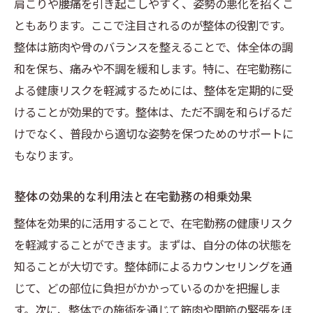
肩こりや腰痛を引き起こしやすく、姿勢の悪化を招くこ
在宅勤務での肩こりの原因と整体のアプロ
ともあります。ここで注目されるのが整体の役割です。
ーチ
整体は筋肉や骨のバランスを整えることで、体全体の調
肩こりを整体で軽減し作業効率を高める方
和を保ち、痛みや不調を緩和します。特に、在宅勤務に
法
よる健康リスクを軽減するためには、整体を定期的に受
整体による肩こり対策の実例紹介
けることが効果的です。整体は、ただ不調を和らげるだ
在宅勤務の肩こりを防ぐための整体習慣
けでなく、普段から適切な姿勢を保つためのサポートに
整体とストレッチで肩こりを予防する
もなります。
整体を通じた肩こり解消のためのセルフケ
ア
整体の効果的な利用法と在宅勤務の相乗効果
整体で腰痛を防ぎ快適な在宅勤務を実現する方
整体を効果的に活用することで、在宅勤務の健康リスク
法
を軽減することができます。まずは、自分の体の状態を
腰痛を引き起こす在宅勤務の習慣と改善策
知ることが大切です。整体師によるカウンセリングを通
整体を利用して腰痛を効果的に軽減する
じて、どの部位に負担がかかっているのかを把握しま
す。次に、整体での施術を通じて筋肉や関節の緊張をほ
在宅勤務中に役立つ整体での腰痛予防法