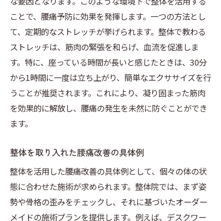
な要因となります。このような環境下で整体を活用する
ことで、腰痛予防に効果を発揮します。一つの方法とし
て、定期的なストレッチが挙げられます。整体で教わる
ストレッチは、筋肉の緊張を和らげ、血流を促進しま
す。特に、座っている時間が長いと感じたときは、30分
から1時間に一度は立ち上がり、簡単なエクササイズを行
うことが推奨されます。これにより、凝り固まった筋肉
を効果的に解放し、腰痛の発生を未然に防ぐことができ
ます。
整体を取り入れた腰痛改善の具体例
整体を活用した腰痛改善の具体例として、個々の体の状
態に合わせた施術が求められます。整体院では、まず姿
勢や骨格の歪みをチェックし、それに基づいたオーダー
メイドの施術プランを提供します。例えば、デスクワー