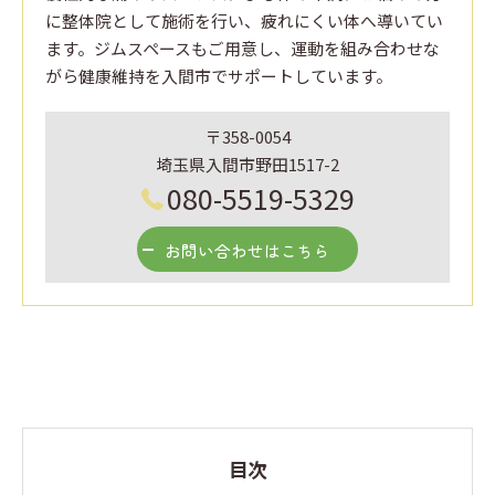
に整体院として施術を行い、疲れにくい体へ導いてい
ます。ジムスペースもご用意し、運動を組み合わせな
がら健康維持を入間市でサポートしています。
〒358-0054
埼玉県入間市野田1517-2
080-5519-5329
お問い合わせはこちら
目次