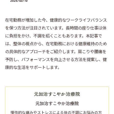
2025/03/10
在宅勤務が増加した今、健康的なワークライフバランス
を保つ方法が注目されています。長時間の座り仕事は体
に負担をかけ、不調を招くこともあります。本記事で
は、整体の視点から、在宅勤務における健康維持のため
の具体的なアプローチをご紹介します。肩こりや腰痛を
予防し、パフォーマンスを向上させる方法を提案し、健
康的な生活をサポートします。
元加治すこやか治療院
慢性的な痛みやストレスによる体の不調にお悩みの方