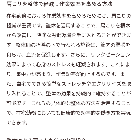
肩こりを整体で軽減し作業効率を高める方法
在宅勤務における作業効率を高めるためには、肩こりの
軽減が重要です。整体を活用することで、肩こりを根本
から改善し、快適な労働環境を手に入れることができま
す。整体師の指導の下で行われる施術は、筋肉の緊張を
和らげ、血流を促進します。さらに、リラクゼーション
効果によって心身のストレスも軽減されます。これによ
り、集中力が高まり、作業効率が向上するのです。ま
た、自宅でできる簡単なストレッチやエクササイズを取
り入れることで、整体の効果を持続的に維持することが
可能です。これらの具体的な整体の方法を活用すること
で、在宅勤務においても健康的で効率的な働き方を実現
できます。