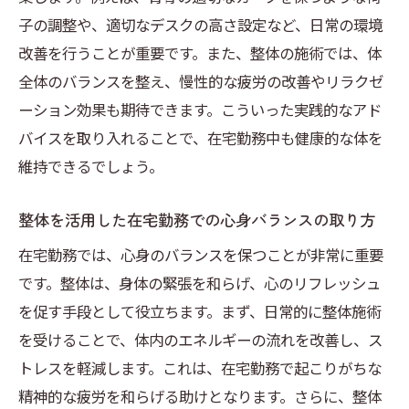
る
子の調整や、適切なデスクの高さ設定など、日常の環境
在宅勤務での生活改善に役立つ整体テクニ
改善を行うことが重要です。また、整体の施術では、体
ック
全体のバランスを整え、慢性的な疲労の改善やリラクゼ
整体を活用した在宅勤務での自己管理法
ーション効果も期待できます。こういった実践的なアド
在宅勤務の生活改善に整体を取り入れる理
バイスを取り入れることで、在宅勤務中も健康的な体を
由
維持できるでしょう。
自宅でできる整体的アプローチ肩こり腰痛予防
法
整体を活用した在宅勤務での心身バランスの取り方
自宅で実践できる整体的肩こり予防法
在宅勤務では、心身のバランスを保つことが非常に重要
腰痛予防のための整体的アプローチの紹介
です。整体は、身体の緊張を和らげ、心のリフレッシュ
を促す手段として役立ちます。まず、日常的に整体施術
整体を活用した自宅でのセルフケア方法
を受けることで、体内のエネルギーの流れを改善し、ス
肩こり腰痛を防ぐための整体習慣
トレスを軽減します。これは、在宅勤務で起こりがちな
自宅で取り組める整体的ストレッチとエク
精神的な疲労を和らげる助けとなります。さらに、整体
ササイズ