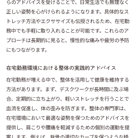
らのアドバイスを受けることで、日常生活でも無理なく
整体を活用した在宅勤務での健康的習慣の
正しい姿勢を心がけられるようになります。具体的なス
確立
トレッチ方法やエクササイズも伝授されるため、在宅勤
整体がもたらす健康的な生活リズムの提案
務中でも手軽に取り入れることが可能です。これらのア
在宅勤務での整体習慣を通じた健康管理
プローチは長期的に見ると、慢性的な痛みや疲労の予防
整体を利用した在宅勤務の生活改善事例
にもつながります。
健康的な在宅勤務のための整体的アプロー
チ
在宅勤務環境における整体の実践的アドバイス
整体による在宅勤務での健康的ライフスタ
在宅勤務が増える中で、整体を活用して健康を維持する
イルの実践
方法があります。まず、デスクワークが長時間に及ぶ場
整体を取り入れた在宅勤務での生活改善ガイド
合、定期的に立ち上がり、軽いストレッチを行うことで
血流を促進し、体の歪みを防ぎます。整体の専門家は、
在宅勤務環境を整体で見直す方法
在宅環境において最適な姿勢を保つためのアドバイスを
整体を取り入れた生活改善の実践ステップ
提供し、肩こりや腰痛を軽減するための個別の運動を提
整体を通じて在宅勤務での生活を豊かにす
案します。例えば、背骨の適切なカーブを保つような椅