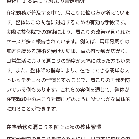
整体による肩こり対策の実例紹介
在宅勤務が普及する中で、肩こりに悩む方が増えていま
す。整体はこの問題に対処するための有効な手段です。
実際に整体院での施術により、肩こりの改善が見られた
ケースが多く報告されています。例えば、肩甲骨周りの
筋肉を緩める施術を受けた結果、肩の可動域が広がり、
日常生活における肩こりの頻度が大幅に減った方もいま
す。また、整体師の指導により、在宅でできる簡単なス
トレッチを日々の習慣とすることで、肩こりの再発を防
いでいる例もあります。これらの実例を通じて、整体が
在宅勤務中の肩こり対策にどのように役立つかを具体的
に知ることができます。
在宅勤務の肩こりを防ぐための整体習慣
在宅勤務中の肩こりを防ぐためには、日常的に整体の習