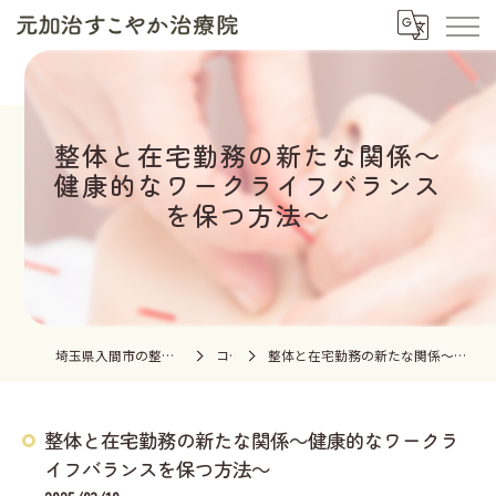
整体と在宅勤務の新たな関係～
健康的なワークライフバランス
を保つ方法～
埼玉県入間市の整体なら元加治すこやか治療院
コラム
整体と在宅勤務の新たな関係～健康的なワークライフバランスを保つ方法～
整体と在宅勤務の新たな関係～健康的なワークラ
イフバランスを保つ方法～