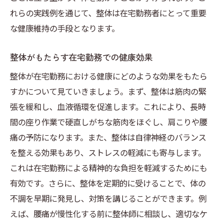
れらの実践例を通じて、整体は在宅勤務者にとって重要
な健康維持の手段となります。
整体がもたらす在宅勤務での健康効果
整体が在宅勤務における健康にどのような効果をもたら
すかについて見ていきましょう。まず、整体は筋肉の緊
張を緩和し、血液循環を促進します。これにより、長時
間の座り作業で硬直しがちな筋肉をほぐし、肩こりや腰
痛の予防になります。また、整体は自律神経のバランス
を整える効果もあり、ストレスの軽減にも寄与します。
これは在宅勤務による精神的な負担を軽減するためにも
有効です。さらに、整体を定期的に受けることで、体の
不調を早期に発見し、対策を講じることができます。例
えば、腰痛が慢性化する前に整体師に相談し、適切なケ