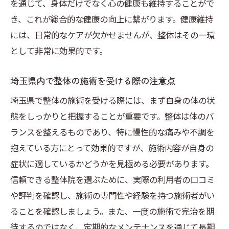
を通じて、身体だけでなく心の健康も維持することがで
時間がない方のための短時間整体の活用法
き、これが総合的な健康の向上に繋がります。健康維持
整体で疲労をリセットするライフハック
には、日常的なケアが欠かせませんが、整体はその一環
埼玉県で受けられる出張整体のメリット
として非常に効果的です。
整体を通じた心身リフレッシュ術
埼玉県内で整体の施術を受ける際の注意点
整体施術を生活習慣に取り入れる方法
整体を通じて心身の健康をサポートする埼玉県
埼玉県で整体の施術を受ける際には、まず自身の体の状
のアプローチ
態をしっかりと把握することが重要です。整体は体のバ
ランスを整えるものであり、特に慢性的な痛みや不調を
整体を通じた心の健康へのアプローチ
抱えている方にとって効果的ですが、施術内容が自身の
ストレス解消に役立つ整体のテクニック
症状に適しているかどうかを見極める必要があります。
整体と瞑想で心身を整える方法
信頼できる整体院を選ぶために、実際の利用者の口コミ
心身の健康を保つための整体プラン
や評判を確認し、施術の専門性や経験を持つ施術者がい
整体とメンタルヘルスの関係を解説
ることを確認しましょう。また、一度の施術で完治を期
整体を活用したリラクゼーションの提案
待するのではなく、定期的なメンテナンスを通じて長期