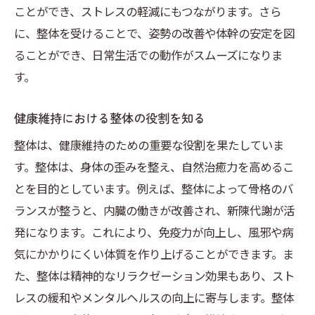
ことができ、ストレスの軽減にもつながります。さら
整体を用いた全身バランスケアがもたらす健康
に、整体を受けることで、姿勢の改善や体幹の安定を図
効果
ることができ、日常生活での動作がスムーズになりま
整体による姿勢改善とその健康効果
す。
全身バランスを整える整体の施術例
整体を通じた体の歪みの修正法
健康維持における整体の役割を知る
バランスケアによる疲労回復のメカニズム
整体は、健康維持のための重要な役割を果たしていま
整体を活用して内臓機能をサポートする方
す。整体は、身体の歪みを整え、自然治癒力を高めるこ
法
とを目的としています。例えば、整体によって骨格のバ
ランスが整うと、内臓の働きが改善され、新陳代謝が活
整体とヨガやストレッチの組み合わせで健
発になります。これにより、免疫力が向上し、風邪や病
康促進
気にかかりにくい体質を作り上げることができます。ま
埼玉県で整体を通じて忙しい日常に健康を取り
た、整体は精神的なリラクゼーション効果もあり、スト
戻す方法
レスの緩和やメンタルヘルスの向上に寄与します。整体
忙しい人でも受けられる整体ケアの提案