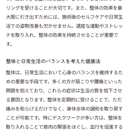
リングを受けることが大切です。また、整体の効果を最
整体施術を活用して健康を維持するための
大限に引き出すためには、施術後のセルフケアや日常生
アドバイス
活での姿勢改善も欠かせません。適度な運動やストレッ
埼玉県でおすすめの整体院の探し方
チを取り入れ、整体の効果を持続させることが重要で
施術後の日常生活での注意点と健康維持法
す。
肩こりや腰痛を整体で和らげる埼玉県の健康法
肩こりを解消する整体施術の効果とは
整体と日常生活のバランスを考えた健康法
腰痛を和らげる整体の施術メニュー
整体は、日常生活において心身のバランスを維持するた
整体により肩こりや腰痛を予防する方法
めの重要な手段です。多くの方が肩こりや腰痛といった
問題を抱えており、これらの症状は生活の質を低下させ
埼玉県で受けられる肩こり・腰痛ケアのポ
る要因となります。整体を定期的に受けることで、ただ
イント
痛みを和らげるだけでなく、身体全体の調和を取り戻す
痛みを和らげるための整体を活用したセル
ことが可能です。特にデスクワークが多い方は、整体を
フケア
取り入れることで筋肉の緊張をほぐし、血行を促進する
整体と並行して行うべきエクササイズ