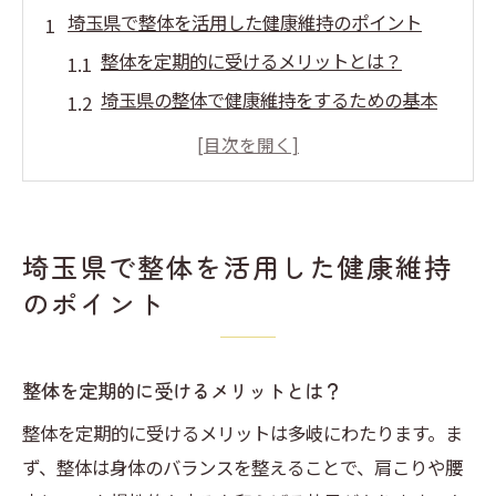
埼玉県で整体を活用した健康維持のポイント
整体を定期的に受けるメリットとは？
埼玉県の整体で健康維持をするための基本
知識
整体と日常生活のバランスを考えた健康法
健康維持における整体の役割を知る
埼玉県内で整体の施術を受ける際の注意点
埼玉県で整体を活用した健康維持
整体を通じた健康維持のための計画立案方
のポイント
法
整体が提供する健康維持のメリットとその活用
整体を定期的に受けるメリットとは？
法
整体を定期的に受けるメリットは多岐にわたります。ま
整体を取り入れることで得られる心身の安
ず、整体は身体のバランスを整えることで、肩こりや腰
定