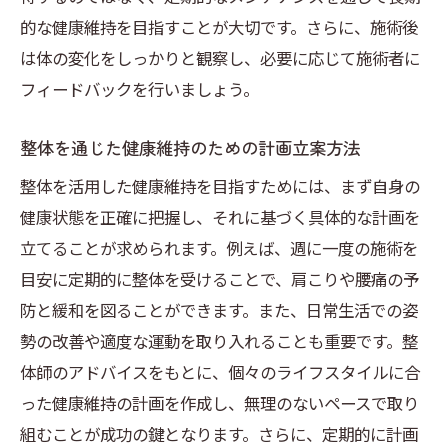
整体を活用した健康維持のための実践的なステ
的な健康維持を目指すことが大切です。さらに、施術後
ップ
は体の変化をしっかりと観察し、必要に応じて施術者に
整体を始める前に知っておきたい基礎知識
フィードバックを行いましょう。
整体を活用した健康習慣の取り入れ方
整体を通じた健康維持のための計画立案方法
整体の効果を持続させるための毎日のケア
整体を活用した健康維持を目指すためには、まず自身の
整体で得た健康状態を維持するためのアプ
健康状態を正確に把握し、それに基づく具体的な計画を
ローチ
立てることが求められます。例えば、週に一度の施術を
整体とセルフケアを組み合わせた実践例
目安に定期的に整体を受けることで、肩こりや腰痛の予
健康維持のための整体活用チェックリスト
防と緩和を図ることができます。また、日常生活での姿
勢の改善や適度な運動を取り入れることも重要です。整
体師のアドバイスをもとに、個々のライフスタイルに合
った健康維持の計画を作成し、無理のないペースで取り
組むことが成功の鍵となります。さらに、定期的に計画