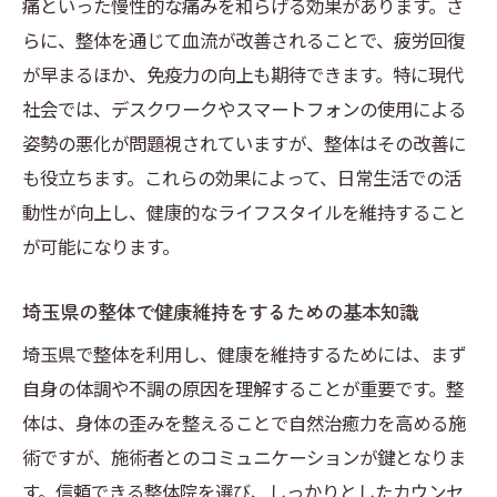
痛といった慢性的な痛みを和らげる効果があります。さ
肩こりや腰痛を緩和する整体の具体的な方
らに、整体を通じて血流が改善されることで、疲労回復
法
が早まるほか、免疫力の向上も期待できます。特に現代
整体によるメンタルヘルスへのポジティブ
社会では、デスクワークやスマートフォンの使用による
な影響
姿勢の悪化が問題視されていますが、整体はその改善に
整体を活用したストレスマネジメント
も役立ちます。これらの効果によって、日常生活での活
埼玉県での整体施術の効果を最大化する方
動性が向上し、健康的なライフスタイルを維持すること
法
が可能になります。
整体と健康維持のための食生活の調整
埼玉県における整体の選び方とその効果的な活
埼玉県の整体で健康維持をするための基本知識
用法
埼玉県で整体を利用し、健康を維持するためには、まず
自分に合った整体師を見つけるポイント
自身の体調や不調の原因を理解することが重要です。整
整体院の選び方と訪問時に確認すべきこと
体は、身体の歪みを整えることで自然治癒力を高める施
術ですが、施術者とのコミュニケーションが鍵となりま
整体の効果を引き出すコミュニケーション
す。信頼できる整体院を選び、しっかりとしたカウンセ
術