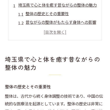
埼玉県で心と体を癒す昔ながらの整体の魅力
整体の歴史とその重要性
昔ながらの整体がもたらす身体への影響
心の安らぎを得られる理由
埼玉県の地域特性と整体文化
昔から伝わる整体技術の進化
現代人が求める整体の特徴
埼玉県で心と体を癒す昔ながらの
整体を通じてストレスを解消する秘訣
整体の魅力
ストレスと健康の関係性
リラックス効果を得るための整体方法
整体の歴史とその重要性
埼玉県での整体体験がもたらす心の安定
整体は、古代から続く身体調整の技術であり、中国の伝
整体によるストレス解消の科学的根拠
統的な医療法を起源としています。整体の歴史は非常に
ストレスフリーな生活への第一歩