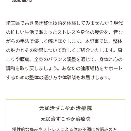
2025/05/12
埼玉県で古き良き整体技術を体験してみませんか？現代
の忙しい生活で溜まったストレスや身体の疲労を、昔な
がらの手法で優しく解きほぐします。本記事では、整体
の魅力とその効果について詳しくご紹介いたします。肩
こりや腰痛、全身のバランス調整を通じて、身体と心の
調和を取り戻しましょう。あなたの健康維持をサポート
するための整体の選び方や体験談もお届けします。
元加治すこやか治療院
慢性的な痛みやストレスによる体の不調にお悩みの方