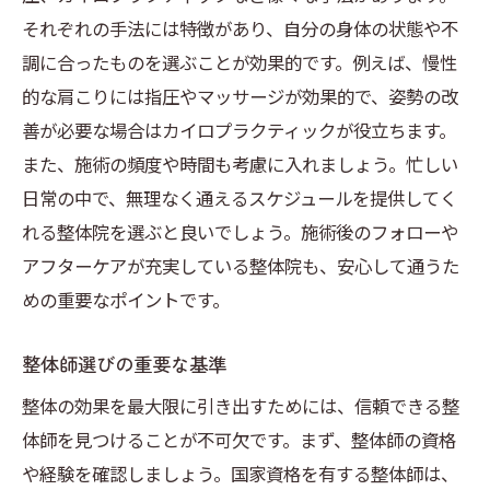
それぞれの手法には特徴があり、自分の身体の状態や不
調に合ったものを選ぶことが効果的です。例えば、慢性
的な肩こりには指圧やマッサージが効果的で、姿勢の改
善が必要な場合はカイロプラクティックが役立ちます。
また、施術の頻度や時間も考慮に入れましょう。忙しい
日常の中で、無理なく通えるスケジュールを提供してく
れる整体院を選ぶと良いでしょう。施術後のフォローや
アフターケアが充実している整体院も、安心して通うた
めの重要なポイントです。
整体師選びの重要な基準
整体の効果を最大限に引き出すためには、信頼できる整
体師を見つけることが不可欠です。まず、整体師の資格
や経験を確認しましょう。国家資格を有する整体師は、