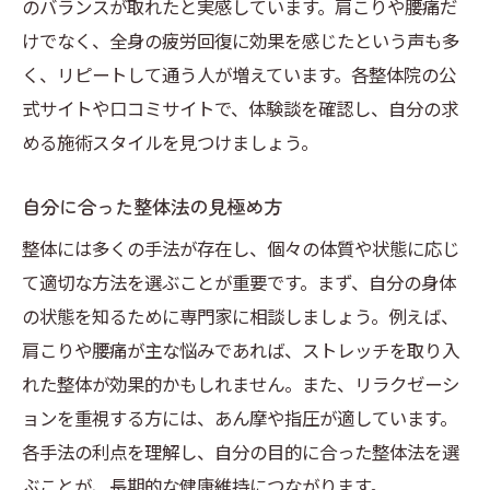
のバランスが取れたと実感しています。肩こりや腰痛だ
けでなく、全身の疲労回復に効果を感じたという声も多
く、リピートして通う人が増えています。各整体院の公
式サイトや口コミサイトで、体験談を確認し、自分の求
める施術スタイルを見つけましょう。
自分に合った整体法の見極め方
整体には多くの手法が存在し、個々の体質や状態に応じ
て適切な方法を選ぶことが重要です。まず、自分の身体
の状態を知るために専門家に相談しましょう。例えば、
肩こりや腰痛が主な悩みであれば、ストレッチを取り入
れた整体が効果的かもしれません。また、リラクゼーシ
ョンを重視する方には、あん摩や指圧が適しています。
各手法の利点を理解し、自分の目的に合った整体法を選
ぶことが、長期的な健康維持につながります。