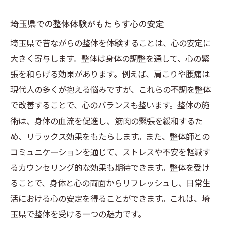
埼玉県での整体体験がもたらす心の安定
埼玉県で昔ながらの整体を体験することは、心の安定に
大きく寄与します。整体は身体の調整を通して、心の緊
張を和らげる効果があります。例えば、肩こりや腰痛は
現代人の多くが抱える悩みですが、これらの不調を整体
で改善することで、心のバランスも整います。整体の施
術は、身体の血流を促進し、筋肉の緊張を緩和するた
め、リラックス効果をもたらします。また、整体師との
コミュニケーションを通じて、ストレスや不安を軽減す
るカウンセリング的な効果も期待できます。整体を受け
ることで、身体と心の両面からリフレッシュし、日常生
活における心の安定を得ることができます。これは、埼
玉県で整体を受ける一つの魅力です。