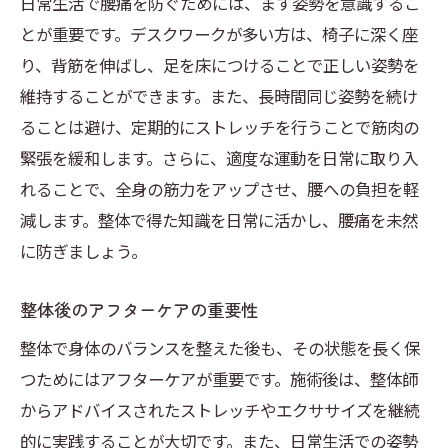
日常生活で腰痛を防ぐためには、まず姿勢を意識するこ
とが重要です。デスクワークが多い方は、椅子に深く座
り、背筋を伸ばし、足を床につけることで正しい姿勢を
維持することができます。また、長時間同じ姿勢を続け
ることは避け、定期的にストレッチを行うことで筋肉の
緊張を緩和します。さらに、適度な運動を日常に取り入
れることで、全身の筋力をアップさせ、腰への負担を軽
減します。整体で得た知識を日常に活かし、腰痛を未然
に防ぎましょう。
整体後のアフターケアの重要性
整体で身体のバランスを整えた後も、その状態を長く保
つためにはアフターケアが重要です。施術後は、整体師
からアドバイスされたストレッチやエクササイズを継続
的に実践することが大切です。また、日常生活での姿勢