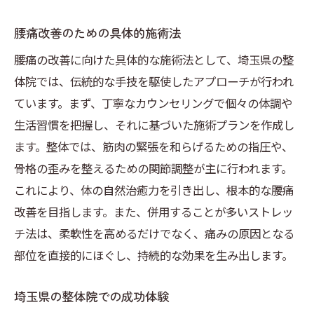
腰痛改善のための具体的施術法
腰痛の改善に向けた具体的な施術法として、埼玉県の整
体院では、伝統的な手技を駆使したアプローチが行われ
ています。まず、丁寧なカウンセリングで個々の体調や
生活習慣を把握し、それに基づいた施術プランを作成し
ます。整体では、筋肉の緊張を和らげるための指圧や、
骨格の歪みを整えるための関節調整が主に行われます。
これにより、体の自然治癒力を引き出し、根本的な腰痛
改善を目指します。また、併用することが多いストレッ
チ法は、柔軟性を高めるだけでなく、痛みの原因となる
部位を直接的にほぐし、持続的な効果を生み出します。
埼玉県の整体院での成功体験