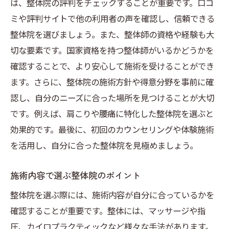
は、整体院の評判をチェックすることが重要です。口コ
ミや評判サイトで他の利用者の声を確認し、信頼できる
整体院を選びましょう。また、整体師の資格や経験も大
切な要素です。国家資格を持つ整体師がいるかどうかを
確認することで、より安心して施術を受けることができ
ます。さらに、整体院の施術方針や得意分野を事前に確
認し、自分のニーズに合った場所を見つけることが大切
です。例えば、肩こりや腰痛に特化した整体院を選ぶと
効果的です。最後に、初回のカウンセリングや体験施術
を活用し、自分に合った整体院を見極めましょう。
施術内容で選ぶ整体院のポイント
整体院を選ぶ際には、施術内容が自分に合っているかを
確認することが重要です。整体には、マッサージや指
圧、カイロプラクティックなど様々な手法があります。