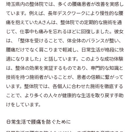
埼玉県内の整体院では、多くの腰痛患者が改善を実感し
ています。例えば、長年デスクワークにより慢性的な腰
痛を抱えていたAさんは、整体院での定期的な施術を通
じて、仕事中も痛みを忘れるほどに回復しました。彼女
は、「整体を受けることで、体全体のバランスが整い、
腰痛だけでなく肩こりまで軽減し、日常生活が格段に快
適になりました」と話しています。このような成功体験
は、整体の効果を実証するものであり、専門的な知識と
技術を持つ施術者がいることが、患者の信頼に繋がって
います。整体院では、各個人に合わせた施術を徹底する
ことで、より多くの人々が健康的な生活を取り戻す手助
けをしています。
日常生活で腰痛を防ぐために