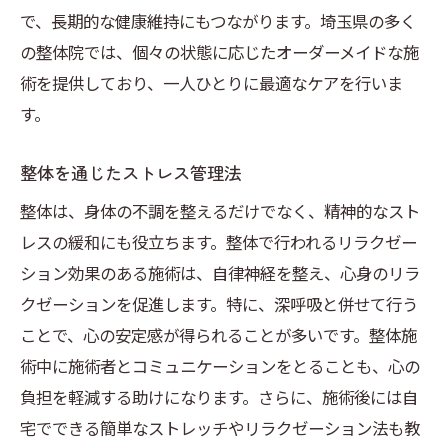
整体セッションで得られる内なる気づき
で、長期的な健康維持にもつながります。埼玉県の多く
の整体院では、個々の状態に応じたオーダーメイドな施
埼玉県の整体施術で感じる心身のつながり
術を提供しており、一人ひとりに最適なケアを行いま
整体を通じた心の解放と成長のプロセス
す。
整体と日常生活の調和埼玉県での実践例
整体で得た知識を日常で活かす方法
整体を通じたストレス管理法
埼玉県での整体施術後に実践したい生活習
整体は、身体の不調を整えるだけでなく、精神的なスト
慣
レスの緩和にも役立ちます。整体で行われるリラクゼー
整体を受けた後の変化を実感する日常
ション効果のある施術は、自律神経を整え、心身のリラ
整体が導く日常生活への影響
クゼーションを促進します。特に、深呼吸と併せて行う
整体を通じたリラクゼーションの取り入れ
ことで、心の安定感が得られることが多いです。整体施
方
術中に施術者とコミュニケーションをとることも、心の
埼玉県の整体が日常に与えるポジティブな
負担を軽減する助けになります。さらに、施術後には自
影響
宅でできる簡単なストレッチやリラクゼーション法も教