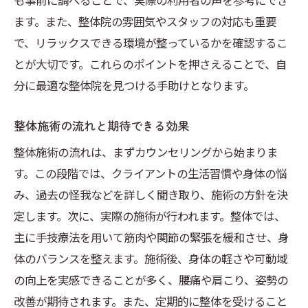
も事前に調べることで、実際の利用者の声を参考にでき
事例を紹介
ます。また、整体院の雰囲気やスタッフの対応も重要
整体で肩こりや腰痛の緩和を実現した事例
で、リラックスできる環境が整っているかを確認するこ
埼玉県の整体院での成功例を紹介
とが大切です。これらのポイントを押さえることで、自
分に最適な整体院を見つける手助けとなります。
整体を受けたことで得た精神的な解放感
整体がもたらすポジティブな生活習慣の変
整体施術の流れと期待できる効果
化
整体施術の流れは、まずカウンセリングから始まりま
整体による睡眠の質向上の事例
す。この段階では、クライアントの生活習慣や身体の悩
整体施術による姿勢改善の実例
み、過去の怪我などを詳しく聞き取り、施術の方針を決
整体を通じた自己理解心と体のつながりを感じ
定します。次に、実際の施術が行われます。整体では、
る
主に手技療法を用いて筋肉や関節の緊張を緩和させ、身
整体での体験がもたらす自己認識の深化
体のバランスを整えます。施術後、身体の軽さや可動域
心と体のバランスを整体で見つける方法
の向上を実感できることが多く、腰痛や肩こり、姿勢の
整体を通じて学ぶ自己ケアの大切さ
改善が期待されます。また、定期的に整体を受けること