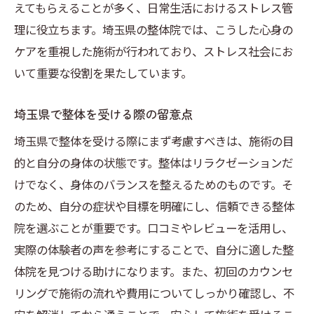
えてもらえることが多く、日常生活におけるストレス管
埼玉県で整体を受けることで得られる新しい視
理に役立ちます。埼玉県の整体院では、こうした心身の
点
ケアを重視した施術が行われており、ストレス社会にお
整体が提供する新たな健康観
いて重要な役割を果たしています。
埼玉県での整体体験が拓く新しい視野
整体を通じた自己改革の可能性
埼玉県で整体を受ける際の留意点
整体施術が与える人生の気づき
埼玉県で整体を受ける際にまず考慮すべきは、施術の目
整体体験で得る新たな価値観の探求
的と自分の身体の状態です。整体はリラクゼーションだ
整体を受けることで広がる自分の可能性
けでなく、身体のバランスを整えるためのものです。そ
心身の健康を支える整体埼玉県での体験を語る
のため、自分の症状や目標を明確にし、信頼できる整体
埼玉県の整体による心身の健康維持の実例
院を選ぶことが重要です。口コミやレビューを活用し、
実際の体験者の声を参考にすることで、自分に適した整
整体が支える日常の心の健康
体院を見つける助けになります。また、初回のカウンセ
整体を通じて得る安らぎと活力
リングで施術の流れや費用についてしっかり確認し、不
整体施術の体験談から学ぶ健康の秘訣