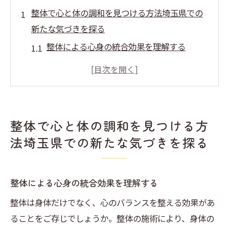
整体で心と体の調和を見つける方法埼玉県での
新たな気づきを探る
整体による心身の統合効果を理解する
埼玉県の整体院選びで気をつけるポイント
整体施術の流れと期待できる効果
整体を通じたストレス管理法
埼玉県で整体を受ける際の留意点
整体で心と体の調和を見つける方
整体で得られる心の安定とリラックス
法埼玉県での新たな気づきを探る
埼玉県の整体を通じて日常生活における気づき
を深めよう
整体による心身の統合効果を理解する
整体による日常生活の質の向上
整体は身体だけでなく、心のバランスを整える効果があ
整体を通じた体の声を聞く方法
ることをご存じでしょうか。整体の施術により、身体の
埼玉県での整体体験がもたらす新たな視点