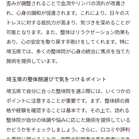
歪みが調整されることで血流やリンパの流れが改善さ
整体で得た気づきを日常に活かす
れ、心身の調和が促進されます。これにより、日々のス
整体セッションを通じた自己発見
トレスに対する抵抗力が高まり、気づきを深めることが
整体による健康的なライフスタイルの構築
可能となります。また、整体はリラクゼーション効果も
整体施術で健康的なライフスタイルを実現する
あり、心の安定を取り戻す手助けをしてくれます。特に
ためのステップ
埼玉県では、多くの整体院が心身の統合に焦点を当てた
整体を定期的に受けることの重要性
施術を提供しています。
埼玉県での整体施術前の準備と心構え
埼玉県の整体院選びで気をつけるポイント
整体を続けることで得られる長期的効果
埼玉県で自分に合った整体院を選ぶ際には、いくつかの
整体と食生活の見直しのすすめ
ポイントに注意することが重要です。まず、整体師の資
日常のエクササイズに整体の知識を取り入
格や経験を確認することは基本です。その上で、訪れる
れる
整体院が自分の体調や悩みに応じた施術を提供している
整体で健康維持をサポートする方法
かどうかをチェックしましょう。さらに、口コミや評判
埼玉県で整体がもたらす心身への恩恵具体的な