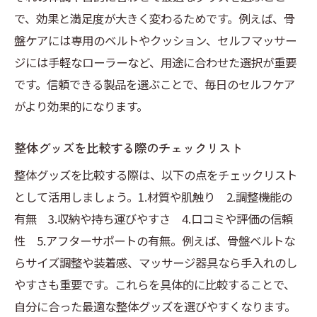
整体グッズおすすめ活用術と実践例紹介
で、効果と満足度が大きく変わるためです。例えば、骨
整体用品で日常的に健康をサポートする方
盤ケアには専用のベルトやクッション、セルフマッサー
法
ジには手軽なローラーなど、用途に合わせた選択が重要
整体施術時に気をつけたいマナーと注意点
です。信頼できる製品を選ぶことで、毎日のセルフケア
整体施術前後のマナーをしっかり押さえよ
がより効果的になります。
う
整体グッズを比較する際のチェックリスト
整体を受ける際の服装選びとNGポイント
整体施術時に避けるべきワードと注意事項
整体グッズを比較する際は、以下の点をチェックリスト
として活用しましょう。1.材質や肌触り 2.調整機能の
施術時に整体グッズを活用する際の注意点
有無 3.収納や持ち運びやすさ 4.口コミや評価の信頼
整体施術着の選び方と快適性のポイント
性 5.アフターサポートの有無。例えば、骨盤ベルトな
安心して整体を受けるための心構え
らサイズ調整や装着感、マッサージ器具なら手入れのし
骨盤ケアに役立つ整体人気商品ランキング
やすさも重要です。これらを具体的に比較することで、
骨盤ケアにおすすめの整体グッズ選び方
自分に合った最適な整体グッズを選びやすくなります。