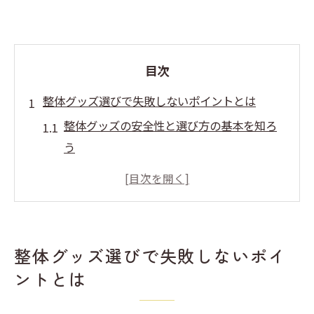
目次
整体グッズ選びで失敗しないポイントとは
整体グッズの安全性と選び方の基本を知ろ
う
整体用品選びで重視すべきポイント解説
整体グッズを比較する際のチェックリスト
通販で整体用品を購入する時の注意点
整体の人気商品に共通する特徴とは何か
整体グッズ選びで失敗しないポイ
口コミでわかる整体グッズ選びの実体験
ントとは
話題の整体用品でセルフケアを始めるコツ