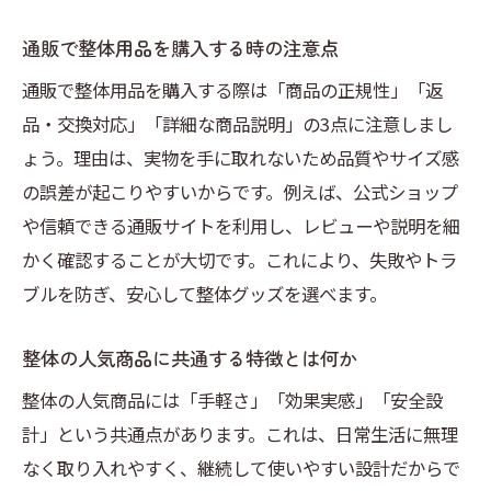
整体で評判の骨盤ケア用品の特徴を解説
骨盤ケア用整体グッズの口コミ活用術
通販で整体用品を購入する時の注意点
整体用品で骨盤バランスを整える方法
通販で整体用品を購入する際は「商品の正規性」「返
整体グッズを使った骨盤ケアの実践ポイン
品・交換対応」「詳細な商品説明」の3点に注意しまし
ト
ょう。理由は、実物を手に取れないため品質やサイズ感
の誤差が起こりやすいからです。例えば、公式ショップ
骨盤ケア人気整体グッズの最新トレンド紹
や信頼できる通販サイトを利用し、レビューや説明を細
介
かく確認することが大切です。これにより、失敗やトラ
整体のカチカチ器具やパチン器具の特徴を知る
ブルを防ぎ、安心して整体グッズを選べます。
整体カチカチ器具の使い方と効果の違い
パチン器具とカチカチ器具の特徴を比較
整体の人気商品に共通する特徴とは何か
整体用カチカチ器具の選び方と安全面
整体の人気商品には「手軽さ」「効果実感」「安全設
パチン器具を使う際の注意点とポイント
計」という共通点があります。これは、日常生活に無理
整体カチカチ器具の人気商品ランキング
なく取り入れやすく、継続して使いやすい設計だからで