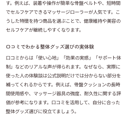
整体器具の仕組みと正しい利用方法
す。例えば、装着や操作が簡単な骨盤ベルトや、短時間
アクティベーターなど整体で使う器具の選び方
でセルフケアできるマッサージローラーが人気です。こ
うした特徴を持つ商品を選ぶことで、健康維持や美容の
整体アクティベーターの特徴と選択基準
セルフケアが継続しやすくなります。
整体で使う器具の安全性と品質の見分け方
人気の整体器具を比較する際の注目点
口コミでわかる整体グッズ選びの実体験
整体用品選びで専門家が重視するポイント
口コミからは「使い心地」「効果の実感」「サポート体
通販で買える整体器具の選び方ガイド
制」などのリアルな声が得られます。なぜなら、実際に
整体器具の口コミや評判を活かす方法
使った人の体験談は公式説明だけでは分からない部分を
おすすめ整体用品で健康と美容を手軽に実現
補ってくれるからです。例えば、骨盤クッションの長時
整体グッズで健康と美容を両立する方法
間使用感や、マッサージ器具の強度、耐久性に関する評
人気整体用品を取り入れた暮らしの工夫
価が参考になります。口コミを活用して、自分に合った
整体グッズ選びに役立てましょう。
整体用品おすすめ活用術で体型管理を実現
美容にも役立つ整体グッズの使い方アイデ