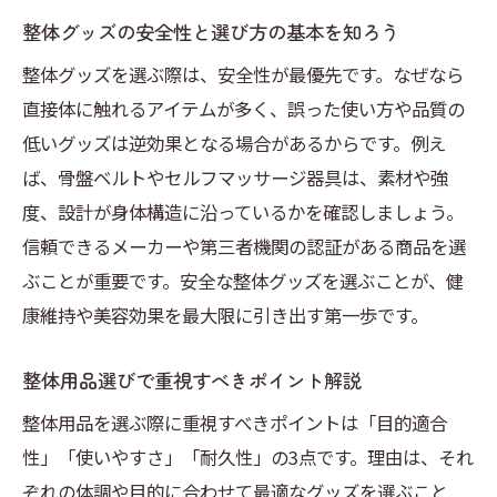
整体用品で効果的にセルフケアを続ける方
整体グッズの安全性と選び方の基本を知ろう
法
整体グッズを選ぶ際は、安全性が最優先です。なぜなら
整体グッズを取り入れるタイミングと工夫
直接体に触れるアイテムが多く、誤った使い方や品質の
セルフケア初心者が選ぶ整体人気商品の特
低いグッズは逆効果となる場合があるからです。例え
徴
ば、骨盤ベルトやセルフマッサージ器具は、素材や強
整体用品を活用した骨盤ケアのコツを紹介
度、設計が身体構造に沿っているかを確認しましょう。
おすすめ整体グッズで体型管理をサポート
信頼できるメーカーや第三者機関の認証がある商品を選
整体用品の使い方と注意点を詳しく解説
ぶことが重要です。安全な整体グッズを選ぶことが、健
自宅でできる整体器具の活用法を徹底解説
康維持や美容効果を最大限に引き出す第一歩です。
整体器具を自宅で使うメリットと選び方
整体用品選びで重視すべきポイント解説
自宅ケアに最適な整体グッズとは何か
整体用品を選ぶ際に重視すべきポイントは「目的適合
整体器具の正しい使い方と安全対策
性」「使いやすさ」「耐久性」の3点です。理由は、それ
通販で手に入る整体用品の活用アイデア
ぞれの体調や目的に合わせて最適なグッズを選ぶこと