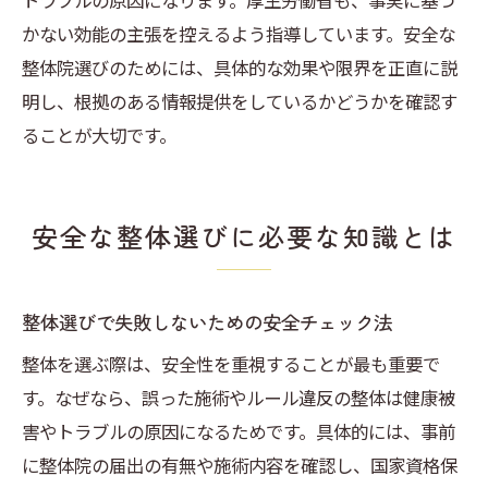
トラブルの原因になります。厚生労働省も、事実に基づ
かない効能の主張を控えるよう指導しています。安全な
整体施術の安全性を見極めるための基準
整体院選びのためには、具体的な効果や限界を正直に説
整体選びで役立つ実際の事例と判断方法
明し、根拠のある情報提供をしているかどうかを確認す
整体で健康を守るための自己防衛術
ることが大切です。
整体の正しい知識で安心施術を選ぶポイン
ト
安全な整体選びに必要な知識とは
整体選びで失敗しないための安全チェック法
整体を選ぶ際は、安全性を重視することが最も重要で
す。なぜなら、誤った施術やルール違反の整体は健康被
害やトラブルの原因になるためです。具体的には、事前
に整体院の届出の有無や施術内容を確認し、国家資格保