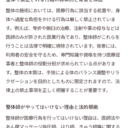
整体選びで失敗しないための安全チェック
整体の施術においては、医療行為に該当する処置や、身
法
体へ過度な負担をかける行為は厳しく禁止されていま
整体の資格有無や届出状況の見極め方
す。例えば、骨折や脱臼の治療、注射や薬の投与などは
整体で起こるトラブル相談事例から学ぶ対
医師のみが許された医業行為であり、整体師がこれらを
策
行うことは法律で明確に排除されています。背景には、
整体院選びに役立つ口コミと評判の活用法
利用者の安全を守るため、専門知識や資格を持つ医療従
安全な整体施術を見分けるポイントまとめ
事者と整体師の役割分担が求められている点がありま
専門家が推奨する整体の選択基準とは
す。整体の本質は、手技による体のバランス調整やリラ
医療行為と整体の違いを理解する
クゼーションを目的としたものに限定されますので、法
整体と医療行為の違いを明確に理解しよう
律上の禁止事項を正しく把握することが重要です。
整体は医学的根拠があるのか最新事情を解
整体師がやってはいけない理由と法的根拠
説
整体師が医療行為を行ってはいけない理由は、医師法や
整体が医療行為ではない理由をわかりやす
あん摩マッサージ指圧師、はり師、きゅう師等に関する
く整理