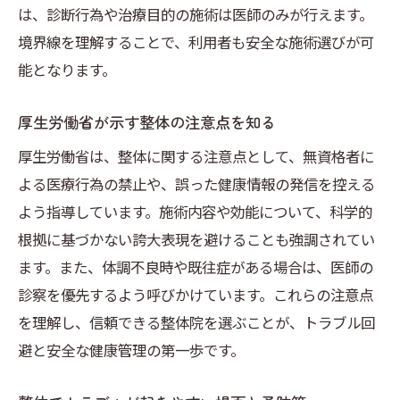
整体に関する主要な法律と規制のポイント
は、診断行為や治療目的の施術は医師のみが行えます。
整体と医療行為の法的な区分を正しく理解
境界線を理解することで、利用者も安全な施術選びが可
整体施術で守るべき法的ルールの基本事項
能となります。
医業類似行為としての整体の位置づけ解説
厚生労働省が示す整体の注意点を知る
整体の広告表現と誇大広告への規制につい
て
厚生労働省は、整体に関する注意点として、無資格者に
よる医療行為の禁止や、誤った健康情報の発信を控える
整体を受ける側が知るべき権利と注意点
よう指導しています。施術内容や効能について、科学的
整体で避けるべきNGワードや表現ガイド
根拠に基づかない誇大表現を避けることも強調されてい
整体業界で問題視されるNGワード一覧
ます。また、体調不良時や既往症がある場合は、医師の
整体の広告で使われる誤解を招く表現
診察を優先するよう呼びかけています。これらの注意点
整体施術で避けるべき説明やセールストー
を理解し、信頼できる整体院を選ぶことが、トラブル回
ク
避と安全な健康管理の第一歩です。
信頼できる整体院の表現と選び方ポイント