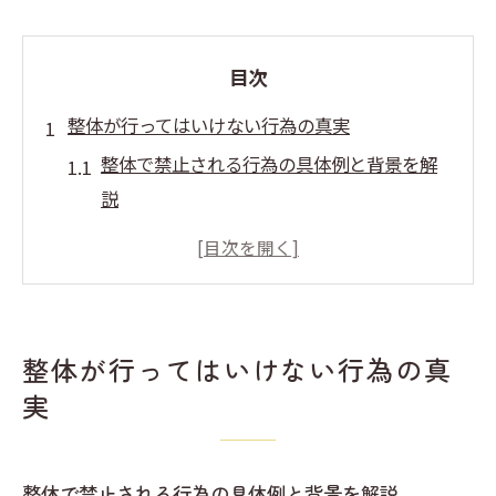
目次
整体が行ってはいけない行為の真実
整体で禁止される行為の具体例と背景を解
説
整体師がやってはいけない理由と法的根拠
整体と医業類似行為の境界線とは何か
厚生労働省が示す整体の注意点を知る
整体でトラブルが起きやすい場面と予防策
整体が行ってはいけない行為の真
整体で避けるべきNGワードや誇大表現の実
実
態
安全な整体選びに必要な知識とは
整体で禁止される行為の具体例と背景を解説