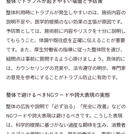
整体と医療の違いを明確に伝える表現方法
整体でトラブルが起きやすい場面と予防策
整体トラブルを防ぐ正しい情報発信のコツ
整体利用時にトラブルが発生しやすいのは、施術内容の
トラブルを防ぐための整体の見極め方
説明不足や、医学的根拠のない効果の主張が原因です。
予防策としては、施術前に内容やリスクを十分に説明し
整体のトラブル相談事例から学ぶ危険信号
てもらうこと、体調や既往症を正確に伝えることが重要
整体で被害に遭わないための見極めポイン
です。また、厚生労働省の指導に従った整体院を選び、
ト
疑問点は事前に質問するよう心掛けましょう。具体的に
整体選びで重要視すべき口コミと評判
は、カウンセリングの充実や、法令遵守の明示、専門家
整体の効果や意味ない施術の見分け方
の意見を参考にすることがトラブル防止に有効です。
整体院でよくあるトラブル回避の実践法
安全な整体施術を受けるための事前確認事
整体で避けるべきNGワードや誇大表現の実態
項
整体の広告や説明で「必ず治る」「完全に改善」などの
整体の排除対象行為と安全性の判断力
NGワードや誇大表現は避けるべきです。こうした表現
整体の排除対象行為を知り安全性を高める
は、科学的根拠に基づかない過度な期待を生み、消費者
整体で避けるべき危険な行為の特徴とは