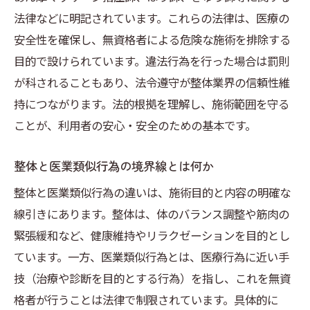
法律などに明記されています。これらの法律は、医療の
整体の役割と医業類似行為の法的位置づけ
安全性を確保し、無資格者による危険な施術を排除する
整体でできること・できないことの正しい
目的で設けられています。違法行為を行った場合は罰則
知識
が科されることもあり、法令遵守が整体業界の信頼性維
整体と医療機関の連携の必要性と現状
持につながります。法的根拠を理解し、施術範囲を守る
ボキボキ整体のリスクと注意点を解説
ことが、利用者の安心・安全のための基本です。
ボキボキ整体が危険とされる理由を解説
整体と医業類似行為の境界線とは何か
整体のボキボキ音に医学的根拠はあるのか
厚生労働省が示す整体のリスクと注意事項
整体と医業類似行為の違いは、施術目的と内容の明確な
線引きにあります。整体は、体のバランス調整や筋肉の
ボキボキ整体によるトラブルや被害事例
緊張緩和など、健康維持やリラクゼーションを目的とし
整体で安全に施術を受けるための心得
ています。一方、医業類似行為とは、医療行為に近い手
自己判断で整体を選ぶ際の注意ポイント
技（治療や診断を目的とする行為）を指し、これを無資
整体における法的ルールの基本を知る
格者が行うことは法律で制限されています。具体的に