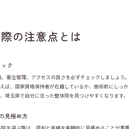
埼玉 整体 ボキボキ施術の安全性を検証
ボキボキする整体はやばいかの真実
ボキボキ整体のメリットとデメリットを知ろう
ぶ際の注意点とは
安心して受けられるボキボキ整体の選び方
整体初心者が知っておきたい施術内容
口コミから探る埼玉県の整体事情
埼玉 整体 口コミを賢く活用する方法
ェック
口コミで評判の良い整体院の特徴とは
格、衛生管理、アクセスの良さを必ずチェックしましょう
埼玉 整体 有名院の利用者のリアルな声
例えば、国家資格保持者が在籍しているか、施術前にしっ
口コミから見るゴッドハンド整体師の実力
で、埼玉県で自分に合った整体院を見つけやすくなります。
口コミ評価の高い整体院を選ぶコツ
判の見極め方
施術内容と口コミのギャップを見極めよう
費用相場を踏まえた賢い整体選び
体院を選ぶ際は、評判と実績を客観的に見極めることが重