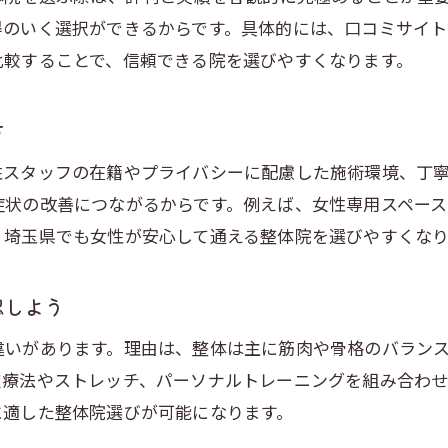
整体にかかる費用相場とその内訳を解説
得のいく選択ができるからです。具体的には、口コミサイ
比較することで、信頼できる院を選びやすくなります。
費用対効果の高い整体院の選び方のポイント
整体と整骨院の料金比較で分かる違い
方
埼玉県でお得に整体を受けるためのコツ
口コミから読み解く整体院の費用満足度
性スタッフの在籍やプライバシーに配慮した施術環境、丁
症状の改善につながるからです。例えば、女性専用スペー
自分に合う整体院を費用面から選ぶ方法
、埼玉県でも女性が安心して通える整体院を選びやすくなり
認しよう
違いがあります。理由は、整体は主に筋肉や骨格のバラン
技療法やストレッチ、パーソナルトレーニングを組み合わ
に適した整体院選びが可能になります。