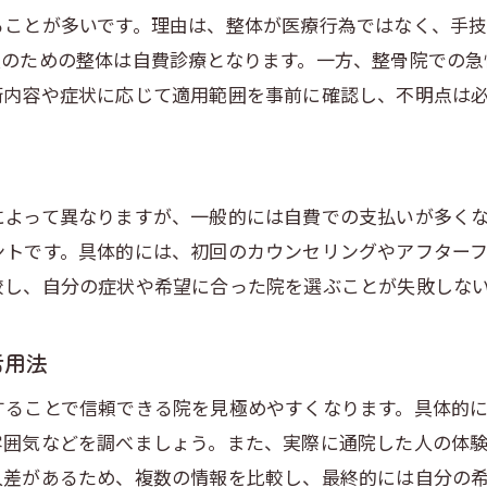
ることが多いです。理由は、整体が医療行為ではなく、手
保険適用の有無と施術内容の違いを知ろう
復のための整体は自費診療となります。一方、整骨院での急
口コミ評価で見る整体・整骨院の選び方
術内容や症状に応じて適用範囲を事前に確認し、不明点は
自分の症状に最適なケア方法の見つけ方
女性が安心して通える整体の選び方
整体 女性スタッフのみの院を選ぶメリット
によって異なりますが、一般的には自費での支払いが多く
埼玉 整体 女性向けサービスの特徴
ントです。具体的には、初回のカウンセリングやアフター
女性が安心して通える整体院のポイント
較し、自分の症状や希望に合った院を選ぶことが失敗しな
整体のプライバシー配慮と施術環境の大切さ
女性利用者の口コミを活用した選び方
活用法
初めて整体を利用する女性の不安解消法
ることで信頼できる院を見極めやすくなります。具体的には
ボキボキ整体の安全性と施術の特徴
雰囲気などを調べましょう。また、実際に通院した人の体
ボキボキ整体と通常整体の違いを解説
人差があるため、複数の情報を比較し、最終的には自分の