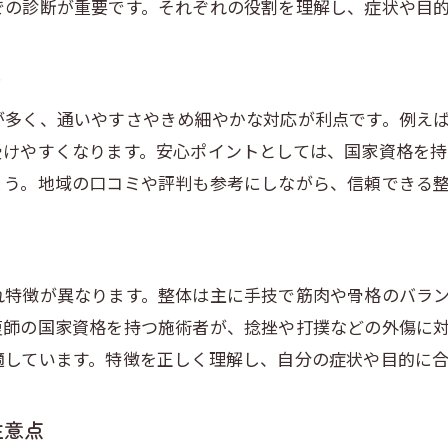
埼玉県 整骨院 ランキングを参考にするコツ
での診断が重要です。それぞれの役割を理解し、症状や目
整体院の口コミを活用した選び方のポイント
慢性不調に整体が向く理由と見極め方
ト
肩こり腰痛に整体が選ばれる理由と効果
が多く、通いやすさやきめ細やかな対応が利点です。例え
整体で改善が期待できる慢性症状とは
受けやすくなります。安心ポイントとしては、国家資格を
ょう。地域の口コミや評判も参考にしながら、信頼できる
整体と病院の治療法の違いを比較解説
整体に行った方がいい人の特徴と目安
う
埼玉 整体 有名院の施術事例と利用者の声
自分に合う整体院選びで重要なポイント
れ特徴が異なります。整体は主に手技で筋肉や骨格のバラ
復師の国家資格を持つ施術者が、捻挫や打撲などの外傷に
整体と整骨院の選び方を徹底解説
適しています。特徴を正しく理解し、自分の症状や目的に
整体と整骨院の違いとメリットを解説
埼玉県 整骨院 ランキング活用のポイント
注意点
整体と整骨院どちらがいいかの判断基準