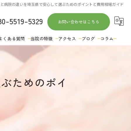
体と病院の違いを埼玉県で安心して選ぶためのポイントと費用相場ガイド
80-5519-5329
お問い合わせはこちら
よくある質問
当院の特徴
アクセス
ブログ
コラム
訪問
鍼灸
選ぶためのポイ
肩こり
ストレッチ
冷え