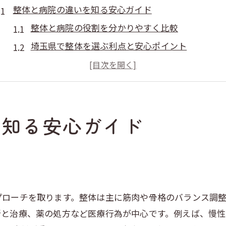
整体と病院の違いを知る安心ガイド
整体と病院の役割を分かりやすく比較
埼玉県で整体を選ぶ利点と安心ポイント
整体と整骨院の特徴を正しく理解しよう
整体を利用する際の保険適用の有無と注意点
整体にかかる費用相場と選び方の目安
を知る安心ガイド
埼玉で整体を選ぶ際の口コミや評判の活用法
埼玉県で整体を選ぶ際の注意点とは
整体院選びで失敗しないための基本チェック
埼玉 整体 ゴッドハンドと有名院の評判の見極め方
女性が安心できる整体院の特徴と選び方
プローチを取ります。整体は主に筋肉や骨格のバランス調
整体の施術内容と対応症状の違いを確認しよう
断と治療、薬の処方など医療行為が中心です。例えば、慢