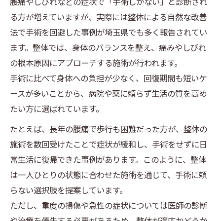
腰痛やしびれなどの症状で「手術しかない」と診断され
整体で健康な体づくりを始めるコツ
る方が増えていますが、実際には整体による自然な改善
整体院でのカウンセリングの重要性
法で手術を回避した事例が埼玉県でも多く報告されてい
症状改善なら整体という選択肢も
ます。整体では、身体のバランスを整え、痛みやしびれ
整体が慢性的な痛みに効果的な理由
の根本原因にアプローチする施術が行われます。
整体による症状改善の流れを解説
手術に比べて身体への負担が少なく、回復期間も短いケ
ースが多いことから、病院や薬に頼らず生活の質を高め
整体を選ぶ際のポイントと注意点
たい方に選ばれています。
整体で得られる日常生活の変化とは
整体体験者の声から学ぶ効果と実感
たとえば、長年の腰痛で歩行も困難だった方が、整体の
施術を数回受けたことで症状が緩和し、手術をせずに日
腰痛やしびれに整体が効く理由
常生活に復帰できた事例があります。このように、整体
整体が腰痛やしびれに与える影響
は一人ひとりの状態に合わせた施術を通じて、手術に頼
整体による神経圧迫の緩和方法
らない選択肢を提案しています。
整体施術の安心感と無痛へのこだわり
ただし、重度の損傷や急性の症状については医師の診断
整体で根本原因にアプローチする方法
や治療を優先する必要があるため、整体が適応かどうか