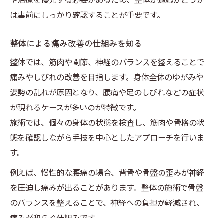
整体施術後の身体変化と日常ケア
は事前にしっかり確認することが重要です。
無痛で安心な整体体験が再発予防に
整体による痛み改善の仕組みを知る
無痛整体の特徴と安心感を解説
整体では、筋肉や関節、神経のバランスを整えることで
整体施術で再発予防を実現する方法
痛みやしびれの改善を目指します。身体全体のゆがみや
整体と生活習慣改善の両立ポイント
姿勢の乱れが原因となり、腰痛や足のしびれなどの症状
整体で安心して続けられるケア方法
が現れるケースが多いのが特徴です。
整体体験者が語る継続ケアの大切さ
施術では、個々の身体の状態を検査し、筋肉や骨格の状
埼玉県で見直される整体の効果とは
態を確認しながら手技を中心としたアプローチを行いま
整体が埼玉県で支持される理由とは
す。
整体施術の効果を最大化するために
例えば、慢性的な腰痛の場合、背骨や骨盤の歪みが神経
整体院選びで重視したいポイント
を圧迫し痛みが出ることがあります。整体の施術で骨盤
整体を受けた方の体験談と感想集
のバランスを整えることで、神経への負担が軽減され、
整体の効果を長持ちさせる方法
痛みが和らぐ仕組みです。