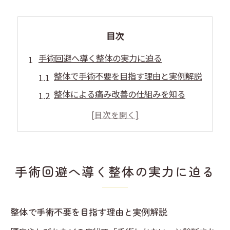
目次
手術回避へ導く整体の実力に迫る
整体で手術不要を目指す理由と実例解説
整体による痛み改善の仕組みを知る
埼玉県で整体が注目される背景とは
整体で根本改善を選ぶべきタイミング
整体で腰痛・しびれを克服した体験談
自然治癒力を高める整体施術の魅力
手術回避へ導く整体の実力に迫る
整体が自然治癒力を引き出すメカニズム
腰痛やしびれに効果的な整体施術とは
整体で手術不要を目指す理由と実例解説
整体施術後の再発予防ポイントを紹介