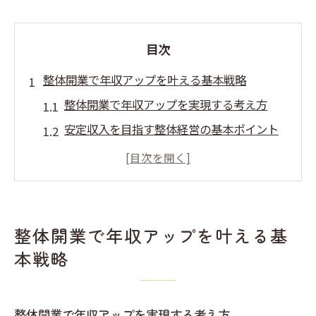
目次
整体開業で年収アップを叶える基本戦略
整体開業で年収アップを実現する考え方
安定収入を目指す整体経営の基本ポイント
整体院開業で儲かるための条件を分析
整体開業の成功率と安定年収の関係性
整体院オーナーが陥りやすい年収の壁とは
資金計画のコツを押さえて整体で独立実現
整体開業で年収アップを叶える基
整体開業資金の目安と調達方法を解説
本戦略
整体院開業に必要な資金計画の立て方
整体独立で失敗しないための資金準備術
整体開業で年収アップを実現する考え方