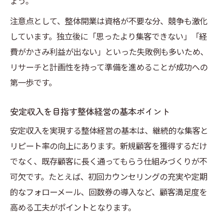
ょう。
整体院開業で多い失敗パターンを徹底分析
注意点として、整体開業は資格が不要な分、競争も激化
整体開業で注意すべき集客と経費管理の要
しています。独立後に「思ったより集客できない」「経
点
費がかさみ利益が出ない」といった失敗例も多いため、
整体院の廃業原因から学ぶ経営のコツ
リサーチと計画性を持って準備を進めることが成功への
整体開業注意点と実際のリスク回避方法
第一歩です。
整体開業届の提出方法と手続きを徹底解説
整体開業届の提出手順と必要書類を解説
安定収入を目指す整体経営の基本ポイント
整体開業届の書き方と注意点をわかりやす
安定収入を実現する整体経営の基本は、継続的な集客と
く
リピート率の向上にあります。新規顧客を獲得するだけ
整体開業で届出が必要な理由と申請の流れ
でなく、既存顧客に長く通ってもらう仕組みづくりが不
整体院開業に必要な行政手続きまとめ
可欠です。たとえば、初回カウンセリングの充実や定期
的なフォローメール、回数券の導入など、顧客満足度を
整体開業届と職業欄の正しい記入例
高める工夫がポイントとなります。
整体資格取得から開業までのステップを紹介