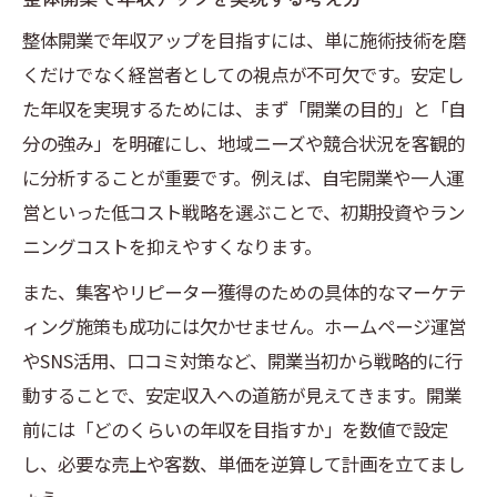
初期費用と運転資金の違いを整体開業で知
整体開業で年収アップを目指すには、単に施術技術を磨
る
くだけでなく経営者としての視点が不可欠です。安定し
整体開業資金を抑える工夫と実践ポイント
た年収を実現するためには、まず「開業の目的」と「自
自宅での整体開業を成功させる秘訣を解説
分の強み」を明確にし、地域ニーズや競合状況を客観的
自宅で整体開業する際の注意点と準備
に分析することが重要です。例えば、自宅開業や一人運
整体師が自宅開業で儲かる仕組みを作るに
営といった低コスト戦略を選ぶことで、初期投資やラン
は
ニングコストを抑えやすくなります。
整体開業を自宅で実現するコスト削減法
また、集客やリピーター獲得のための具体的なマーケテ
自宅整体院の集客術とリピート率向上策
ィング施策も成功には欠かせません。ホームページ運営
整体開業で自宅を選ぶメリットとリスク
やSNS活用、口コミ対策など、開業当初から戦略的に行
動することで、安定収入への道筋が見えてきます。開業
安定経営を目指すなら整体開業の注意点に注目
前には「どのくらいの年収を目指すか」を数値で設定
整体開業で失敗しないための注意点総まと
し、必要な売上や客数、単価を逆算して計画を立てまし
め