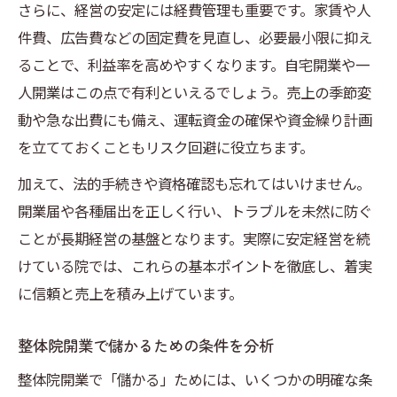
整体資格取得と開業の流れをわかりやすく
さらに、経営の安定には経費管理も重要です。家賃や人
解説
件費、広告費などの固定費を見直し、必要最小限に抑え
ることで、利益率を高めやすくなります。自宅開業や一
整体開業に必要な資格と選び方のポイント
人開業はこの点で有利といえるでしょう。売上の季節変
資格なしで整体開業する場合の注意点
動や急な出費にも備え、運転資金の確保や資金繰り計画
整体師として独立開業するまでの準備
を立てておくこともリスク回避に役立ちます。
整体開業における資格取得のメリット
加えて、法的手続きや資格確認も忘れてはいけません。
開業届や各種届出を正しく行い、トラブルを未然に防ぐ
ことが長期経営の基盤となります。実際に安定経営を続
けている院では、これらの基本ポイントを徹底し、着実
に信頼と売上を積み上げています。
整体院開業で儲かるための条件を分析
整体院開業で「儲かる」ためには、いくつかの明確な条