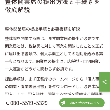
整体開業届の提出方法と手続きを
徹底解説
整体開業届の提出手順と必要書類を解説
整体院を開業する際は、まず開業届の提出が必要です。
開業届とは、税務署に対して事業を開始したことを正式
に届け出る書類で、個人事業主としての活動を始める第
一歩となります。開業届の提出は、店舗型・自宅開業、
一人運営かどうかに関わらず必須です。
提出手順は、まず国税庁のホームページから「個人事業
の開業・廃業等届出書」をダウンロードし、必要事項を
記入します。記入後は、開業する地域を管轄する税務署
080-5519-5329
へ持参または郵送で提出します。提出期限は、開業日か
お問い合わせはこちら
ら1か月以内となっていますので注意しましょう。