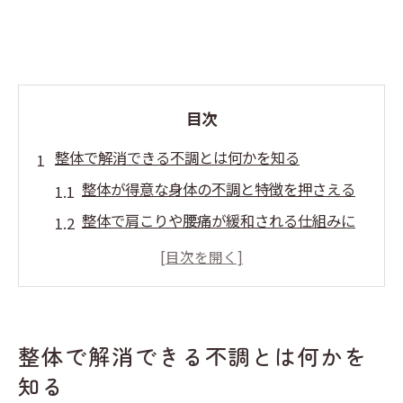
目次
整体で解消できる不調とは何かを知る
整体が得意な身体の不調と特徴を押さえる
整体で肩こりや腰痛が緩和される仕組みに
注目
整体による全身ケアのメリットを解説
整体が女性の悩みにも対応できる理由
整体で多い相談内容と得意分野の違い
整体で解消できる不調とは何かを
自分に合う整体選びの基準を深掘り
知る