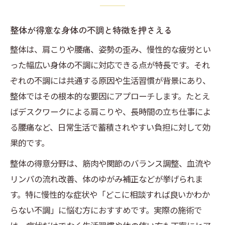
整体選びで注目したい得意分野の見極め方
整体の施術法ごとの強みを比較検討する
整体が得意な身体の不調と特徴を押さえる
自分に合う整体院の探し方とポイント
整体は、肩こりや腰痛、姿勢の歪み、慢性的な疲労とい
整体師の得意とする分野を確認する重要性
った幅広い身体の不調に対応できる点が特長です。それ
整体の口コミやレビュー活用術を紹介
ぞれの不調には共通する原因や生活習慣が背景にあり、
慢性的な肩こりに整体が有効な理由
整体ではその根本的な要因にアプローチします。たとえ
整体が肩こり改善で得意とするアプローチ
ばデスクワークによる肩こりや、長時間の立ち仕事によ
解説
る腰痛など、日常生活で蓄積されやすい負担に対して効
慢性肩こりに整体を選ぶべき理由を紹介
果的です。
整体の手技と肩こり緩和の関係性を探る
整体の得意分野は、筋肉や関節のバランス調整、血流や
整体による血行促進効果で肩こり対策
リンパの流れ改善、体のゆがみ補正などが挙げられま
口コミで評判の整体と肩こり解消体験談
す。特に慢性的な症状や「どこに相談すれば良いかわか
らない不調」に悩む方におすすめです。実際の施術で
整体が得意とする分野の特徴を解説