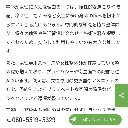
整体が女性に人気な理由の一つは、慢性的な肩こりや腰
痛、冷え性、むくみなど女性に多い身体の悩みを根本か
らケアできる点にあります。専門的な知識を持つ整体師
が、個々の体質や生活習慣に合わせて施術内容を提案し
てくれるため、安心して利用しやすいのも大きな魅力で
す。
また、女性専用スペースや女性整体師が在籍している整
体院も増えており、プライバシーや衛生面での配慮も進
んでいます。例えば、女性専用の更衣室やアメニティの
充実、予約制によるプライベートな空間の確保など、リ
ラックスできる環境が整っています。
実際に「施術中も周囲の目を気にせずリラックスでき
080-5519-5329
た」「女性の悩みに共感してもらえた」などの口コミも
お問い合わせはこちら
多く、女性が安心して通える要因となっています。初め