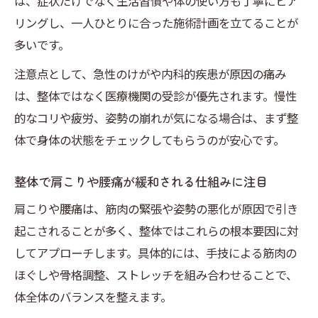
は、症状だけでなく生活習慣や体の使い方も丁寧にヒア
整体が得意な分野を知ることの重要性
リングし、一人ひとりに合った施術計画を立てることが
整体院ごとの専門性と得意分野の違い
多いです。
女性の不調にも整体が対応できる理由
注意点として、急性のけがや内科的疾患が原因の痛み
整体で改善できる身体の悩み一覧
は、整体ではなく医療機関の受診が優先されます。慢性
整体の得意分野を見極めるチェックポイン
的なコリや疲労、姿勢の崩れが気になる場合は、まず整
ト
体で身体の状態をチェックしてもらうのが安心です。
女性にも安心な整体の受け方を紹介
整体が女性に人気な理由と安心ポイント
整体で肩こりや腰痛が緩和される仕組みに注目
女性でも通いやすい整体の特徴と選び方
肩こりや腰痛は、筋肉の緊張や姿勢の悪化が原因で引き
整体の施術時に気を付けたい服装と準備
起こされることが多く、整体ではこれらの根本要因に対
整体で安心して受けられる配慮ポイント
してアプローチします。具体的には、手技による筋肉の
ほぐしや骨格調整、ストレッチを組み合わせることで、
女性におすすめの整体活用法を解説
体全体のバランスを整えます。
整体に行く人が感じる効果の秘密