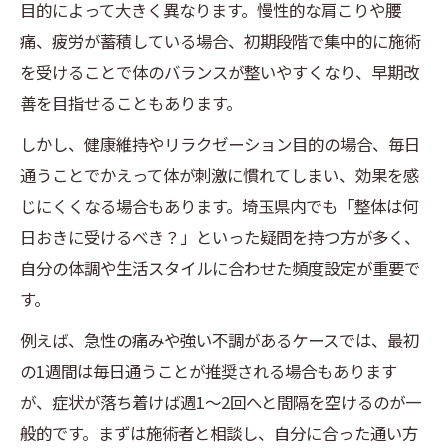
るか
目的によって大きく異なります。慢性的な肩こりや腰
痛、疲労が蓄積している場合、初期段階で集中的に施術
毎日通う整体で得られる効果と変化の実感
を受けることで体のバランスが整いやすくなり、早期改
例
善を目指せることもあります。
整体は毎日受けると逆効果になる場合もあ
る
しかし、健康維持やリラクゼーション目的の場合、毎日
通うことでかえって体が刺激に慣れてしまい、効果を感
整体を毎日受けることで疲労や負担は増え
じにくくなる場合もあります。埼玉県内でも「整体は何
る？
日おきに受けるべき？」といった疑問を持つ方が多く、
整体の継続通院がもたらす身体のメリット
自分の体調や生活スタイルに合わせた頻度設定が重要で
と注意点
す。
無駄な出費を防ぐ整体頻度の見極め方
例えば、急性の痛みや強い不調があるケースでは、最初
整体を毎日受ける前に知る費用対効果の考
の1週間は毎日通うことが推奨される場合もあります
え方
が、症状が落ち着けば週1～2回へと間隔を空けるのが一
整体の頻度を見極めて無駄な出費を回避す
般的です。まずは施術者と相談し、自分に合った通い方
る方法