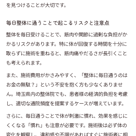
を見つけることが大切です。
整体に毎日通うことでお金の無駄は起きる
のか
毎日整体に通うことで起こるリスクと注意点
整体の最適な頻度で経済的負担を抑える工
整体を毎日受けることで、筋肉や関節に過剰な負担がか
夫
かるリスクがあります。特に体が回復する時間を十分に
整体を毎日勧める店舗に注意したいポイン
取らずに施術を重ねると、筋肉痛やだるさが長引くこと
ト
も考えられます。
効果を最大化する整体の最適な通い方
また、施術費用がかさみやすく、「整体に毎日通うのは
整体の効果を最大化する頻度の選び方ガイ
お金の無駄？」という不安を抱く方も少なくありませ
ド
ん。埼玉県内の整体院でも、患者様の経済的負担を考慮
毎日整体に通わず効果を高める工夫とは
し、適切な通院頻度を提案するケースが増えています。
整体のベストな通院間隔を見極める方法
さらに、毎日通うことで体が刺激に慣れ、効果を感じに
整体を毎日受けるべきタイミングと判断基
くくなる「慣れ」も注意が必要です。施術後は必ず体の
準
変化を観察し、違和感や不調があればすぐに施術者に相