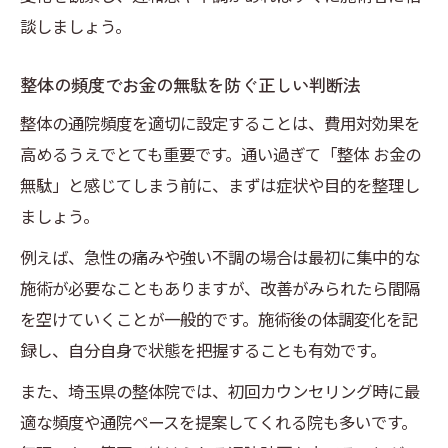
整体の効果を維持するための自宅ケアのポ
談しましょう。
イント
気になる整体の服装マナーや注意点
整体の頻度でお金の無駄を防ぐ正しい判断法
整体施術時の服装マナーと準備のコツ
整体の通院頻度を適切に設定することは、費用対効果を
整体時にブラジャーは外すべきか疑問を解
高めるうえでとても重要です。通い過ぎて「整体 お金の
消
無駄」と感じてしまう前に、まずは症状や目的を整理し
整体に毎日通う際の服装選びの注意点
ましょう。
整体を受ける前後の服装とマナーの基本
例えば、急性の痛みや強い不調の場合は最初に集中的な
整体の施術を快適に受けるための服装選び
施術が必要なこともありますが、改善がみられたら間隔
を空けていくことが一般的です。施術後の体調変化を記
もみほぐしと整体の違いと選び方解説
録し、自分自身で状態を把握することも有効です。
もみほぐしと整体の違いを徹底比較して解
説
また、埼玉県の整体院では、初回カウンセリング時に最
整体とリラクゼーションもみほぐしの効果
適な頻度や通院ペースを提案してくれる院も多いです。