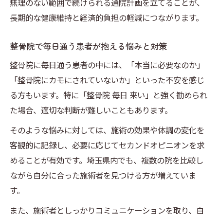
差
無理のない範囲で続けられる通院計画を立てることが、
長期的な健康維持と経済的負担の軽減につながります。
整体と比べてもみほぐしは毎日受けても大
丈夫？
整骨院で毎日通う患者が抱える悩みと対策
目的別に選びたい整体ともみほぐしの活用
整骨院に毎日通う患者の中には、「本当に必要なのか」
法
「整骨院にカモにされていないか」といった不安を感じ
整体とリラクゼーション目的の施術の選び
る方もいます。特に「整骨院 毎日 来い」と強く勧められ
方
た場合、適切な判断が難しいこともあります。
そのような悩みに対しては、施術の効果や体調の変化を
客観的に記録し、必要に応じてセカンドオピニオンを求
めることが有効です。埼玉県内でも、複数の院を比較し
ながら自分に合った施術者を見つける方が増えていま
す。
また、施術者としっかりコミュニケーションを取り、自