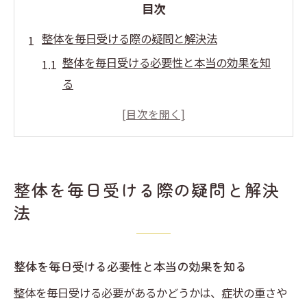
目次
整体を毎日受ける際の疑問と解決法
整体を毎日受ける必要性と本当の効果を知
る
毎日整体に通うことで起こるリスクと注意
点
整体の頻度でお金の無駄を防ぐ正しい判断
法
整体を毎日受ける際の疑問と解決
整骨院で毎日通う患者が抱える悩みと対策
法
整体を毎日受けても問題ないのか専門家の
見解
整体を毎日受ける必要性と本当の効果を知る
毎日整体に通うと体はどう変わるのか考察
整体を毎日受けると体調にどんな変化が出
整体を毎日受ける必要があるかどうかは、症状の重さや